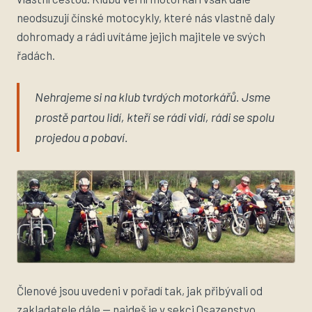
neodsuzují čínské motocykly, které nás vlastně daly
dohromady a rádi uvítáme jejich majitele ve svých
řadách.
Nehrajeme si na klub tvrdých motorkářů. Jsme
prostě partou lidí, kteří se rádi vidí, rádi se spolu
projedou a pobaví.
Členové jsou uvedeni v pořadí tak, jak přibývali od
zakladatele dále — najdeš je v sekci
Osazenstvo
.