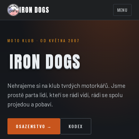
IRON DOGS
MENU
MOTO KLUB · OD KVĚTNA 2007
IRON DOGS
Nehrajeme si na klub tvrdých motorkářů. Jsme
prostě parta lidí, kteří se rádi vidí, rádi se spolu
projedou a pobaví.
OSAZENSTVO →
KODEX