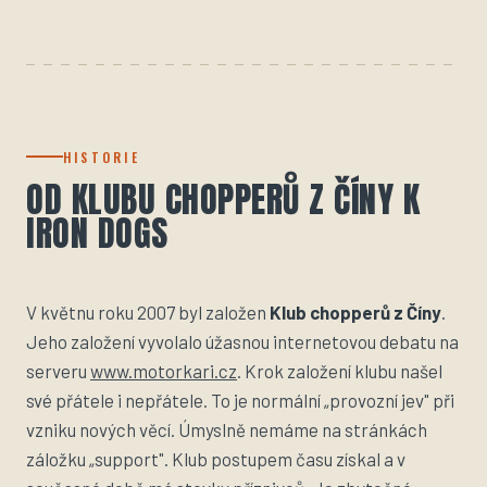
HISTORIE
OD KLUBU CHOPPERŮ Z ČÍNY K
IRON DOGS
V květnu roku 2007 byl založen
Klub chopperů z Číny
.
Jeho založení vyvolalo úžasnou internetovou debatu na
serveru
www.motorkari.cz
. Krok založení klubu našel
své přátele i nepřátele. To je normální „provozní jev" při
vzniku nových věcí. Úmyslně nemáme na stránkách
záložku „support". Klub postupem času získal a v