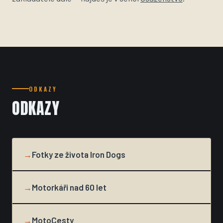
ODKAZY
ODKAZY
→
Fotky ze života Iron Dogs
→
Motorkáři nad 60 let
→
MotoCesty