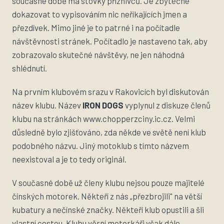
současné době má stovky příznivců. Je zbytečné
dokazovat to vypisováním nic neříkajících jmen a
přezdívek. Mimo jiné je to patrné i na počítadle
návštěvnosti stránek. Počítadlo je nastaveno tak, aby
zobrazovalo skutečné návštěvy, ne jen náhodná
shlédnutí.
Na prvním klubovém srazu v Rakovicích byl diskutován
název klubu. Název
IRON DOGS
vyplynul z diskuze členů
klubu na stránkách www.chopperzciny.ic.cz. Velmi
důsledně bylo zjišťováno, zda někde ve světě není klub
podobného názvu. Jiný motoklub s tímto názvem
neexistoval a je to tedy originál.
V současné době už členy klubu nejsou pouze majitelé
čínských motorek. Někteří z nás „přezbrojili" na větší
kubatury a nečínské značky. Někteří klub opustili a šli
vlastní cestou. Klubu věrní motorkáři však dále