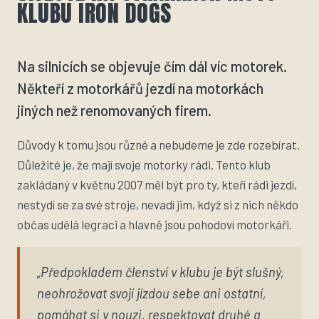
KLUBU IRON DOGS
Na silnicích se objevuje čím dál víc motorek.
Někteří z motorkářů jezdí na motorkách
jiných než renomovaných firem.
Důvody k tomu jsou různé a nebudeme je zde rozebírat.
Důležité je, že mají svoje motorky rádi. Tento klub
zakládaný v květnu 2007 měl být pro ty, kteří rádi jezdí,
nestydí se za své stroje, nevadí jim, když si z nich někdo
občas udělá legraci a hlavně jsou pohodoví motorkáři.
„Předpokladem členství v klubu je být slušný,
neohrožovat svojí jízdou sebe ani ostatní,
pomáhat si v nouzi, respektovat druhé a